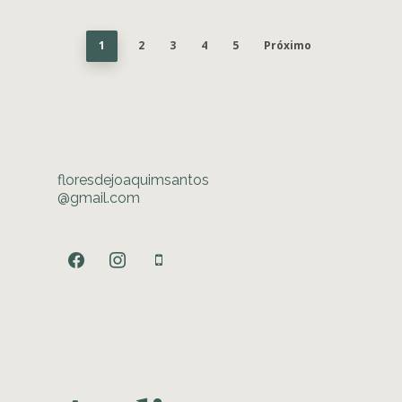
1
2
3
4
5
Próximo
floresdejoaquimsantos
@gmail.com
facebook
instagram
mobile