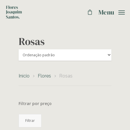
Menu
Rosas
Início
Flores
Rosas
Filtrar por preço
Preço
Preço
Filtrar
mínimo
máximo