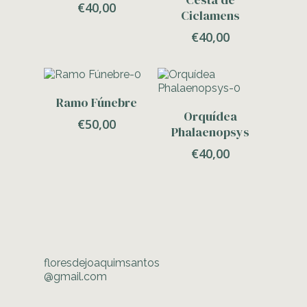
€
40,00
Ciclamens
€
40,00
Adicionar
Ramo Fúnebre
Adicionar
Orquídea
€
50,00
Phalaenopsys
€
40,00
floresdejoaquimsantos
@gmail.com