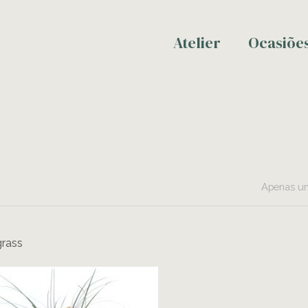
Atelier
Ocasiõe
Apenas um
rass