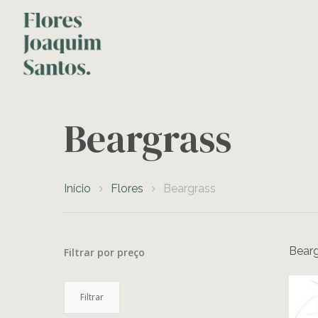
Beargrass
Início
Flores
Beargrass
Bearg
Filtrar por preço
Preço
Preço
Filtrar
mínimo
máximo