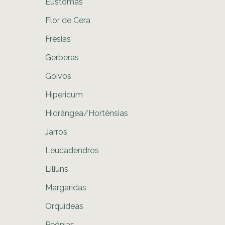
Eustomas
Flor de Cera
Frésias
Gerberas
Goivos
Hipericum
Hidrângea/Hortênsias
Jarros
Leucadendros
Liliuns
Margaridas
Orquídeas
Peónias