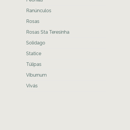
Ranúnculos
Rosas
Rosas Sta Teresinha
Solidago
Statice
Túlipas
Viburnum
Vivás