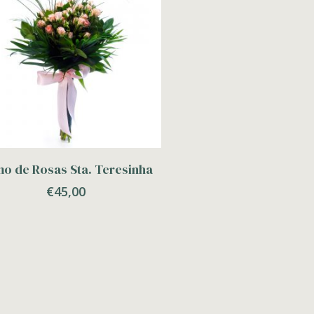
Adicionar
o de Rosas Sta. Teresinha
€
45,00