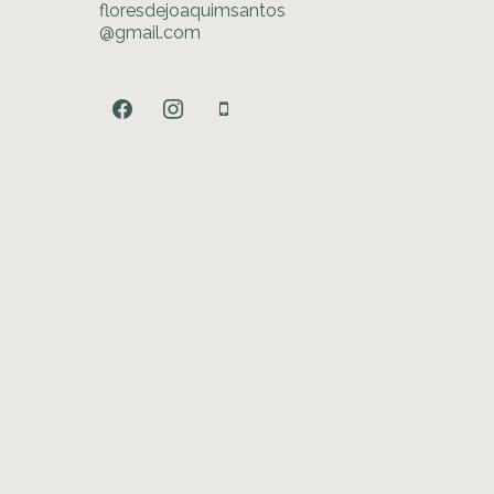
floresdejoaquimsantos
@gmail.com
facebook
instagram
mobile