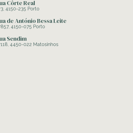
ua Côrte Real
º3, 4150-235 Porto
ua de António Bessa Leite
º857, 4150-075 Porto
ua Sendim
º118, 4450-022 Matosinhos