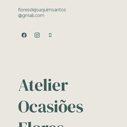
floresdejoaquimsantos
@gmail.com
facebook
instagram
mobile
Atelier
Ocasiões