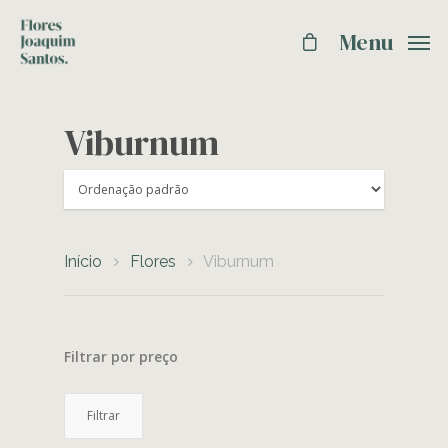
Menu
Viburnum
Início
Flores
Viburnum
Filtrar por preço
Preço
Preço
Filtrar
mínimo
máximo