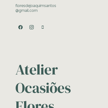
floresdejoaquimsantos
@gmail.com
facebook
instagram
mobile
Atelier
Ocasiões
Flores