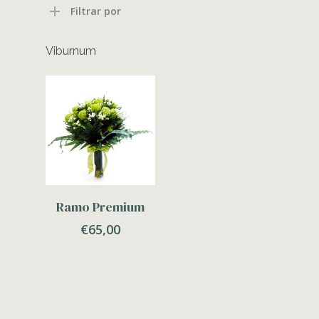
Filtrar por
Viburnum
Adicionar
Ramo Premium
€
65,00