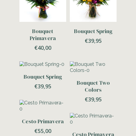
Adicionar
Adicionar
Bouquet
Bouquet Spring
Primavera
€
39,95
€
40,00
Adicionar
Bouquet Spring
Adicionar
Bouquet Two
€
39,95
Colors
€
39,95
Adicionar
Cesto Primavera
€
55,00
Adicionar
Cesto Primavera