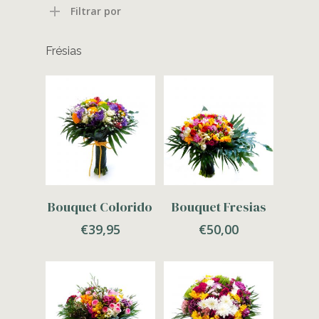
Filtrar por
Frésias
Adicionar
Adicionar
Bouquet Colorido
Bouquet Fresias
€
39,95
€
50,00