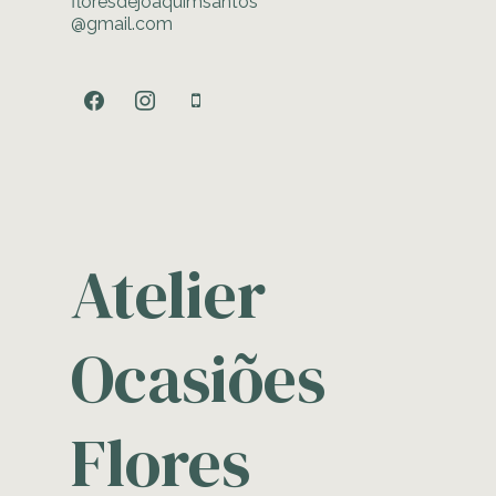
floresdejoaquimsantos
@gmail.com
facebook
instagram
mobile
Atelier
Ocasiões
Flores