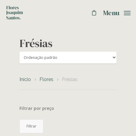
Menu
Frésias
Início
Flores
Frésias
Filtrar por preço
Preço
Preço
Filtrar
mínimo
máximo