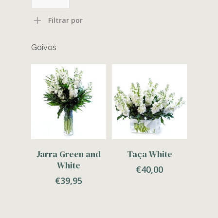
mínimo
máximo
Filtrar por
Goivos
Adicionar
Adicionar
Jarra Green and
Taça White
White
€
40,00
€
39,95