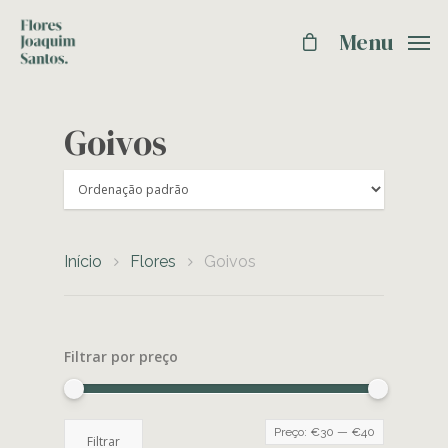
Menu
Goivos
Início
Flores
Goivos
Filtrar por preço
Preço
Preço
Preço:
€30
—
€40
Filtrar