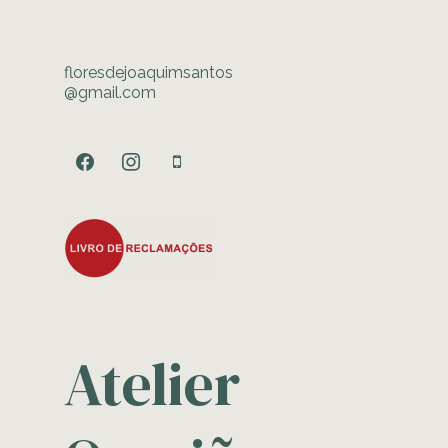
floresdejoaquimsantos
@gmail.com
facebook
instagram
mobile
Atelier