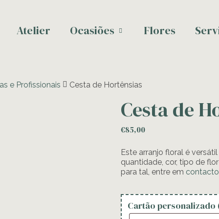
Atelier
Ocasiões
Flores
Serv
s e Profissionais
Cesta de Hortênsias
Cesta de H
€
85,00
Este arranjo floral é versá
quantidade, cor, tipo de fl
para tal, entre em
contact
Cartão personalizado 