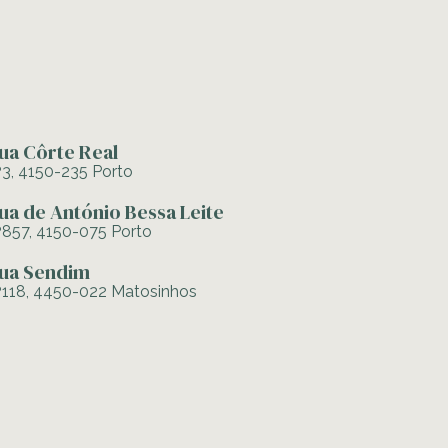
ua Côrte Real
º3, 4150-235 Porto
ua de António Bessa Leite
º857, 4150-075 Porto
ua Sendim
º118, 4450-022 Matosinhos