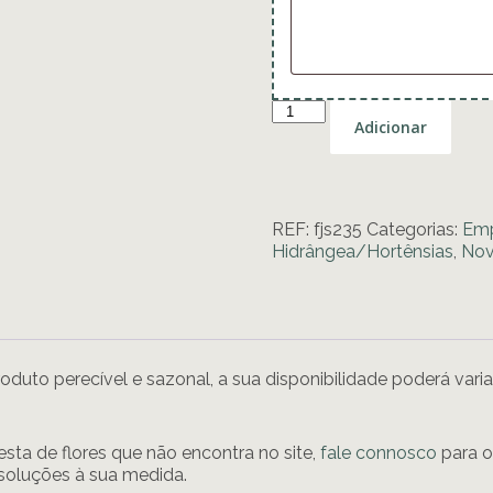
Quantidade
Adicionar
de
Cesta
de
Hortênsias
REF:
fjs235
Categorias:
Emp
Hidrângea/Hortênsias
,
Nov
oduto perecível e sazonal, a sua disponibilidade poderá var
sta de flores que não encontra no site,
fale connosco
para o
soluções à sua medida.