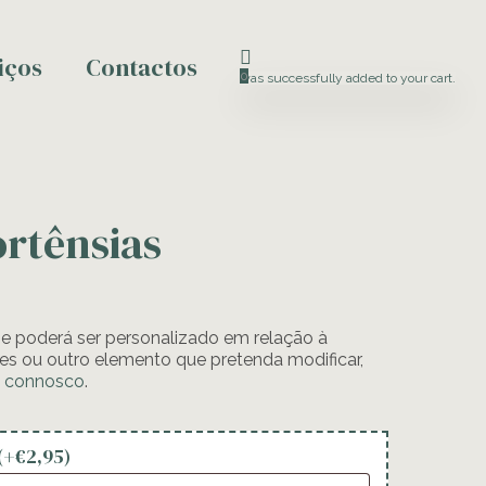
iços
Contactos
0
was successfully added to your cart.
ortênsias
til e poderá ser personalizado em relação à
ores ou outro elemento que pretenda modificar,
o connosco
.
(+
€
2,95
)