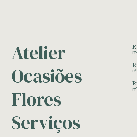
Atelier
R
n
R
Ocasiões
n
R
n
Flores
Serviços