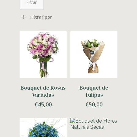
Filtrar
mínimo
máximo
Filtrar por
Adicionar
Adicionar
Bouquet de Rosas
Bouquet de
Variadas
Túlipas
€
45,00
€
50,00
Adicionar