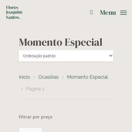
Menu
Momento Especial
Início
Ocasiões
Momento Especial
Página 2
Filtrar por preço
Preço
Preço