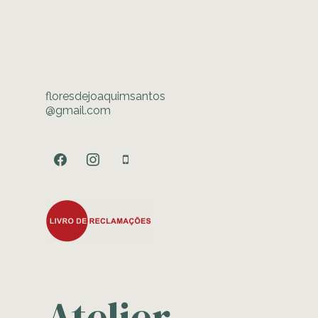
floresdejoaquimsantos
@gmail.com
facebook
instagram
mobile
Atelier