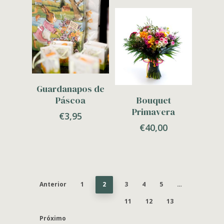
Adicionar
Guardanapos de
Adicionar
Páscoa
Bouquet
Primavera
€
3,95
€
40,00
Anterior
1
2
3
4
5
…
11
12
13
Próximo