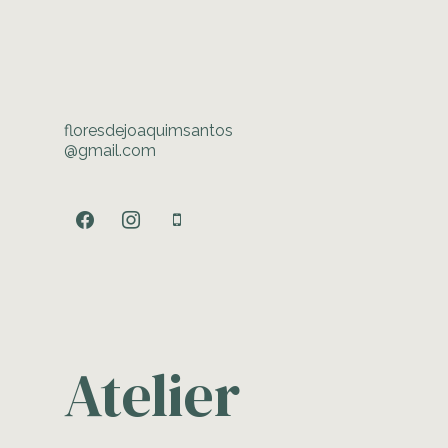
floresdejoaquimsantos
@gmail.com
facebook
instagram
mobile
Atelier