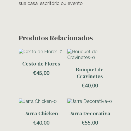
sua casa, escritório ou evento.
Produtos Relacionados
Adicionar
Cesto de Flores
Adicionar
Bouquet de
€
45,00
Cravinetes
€
40,00
Adicionar
Adicionar
Jarra Chicken
Jarra Decorativa
€
40,00
€
55,00