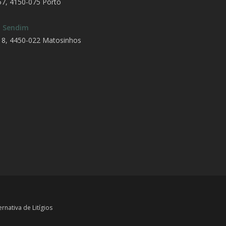
57, 4150-075 Porto
 Sendim
18, 4450-022 Matosinhos
rnativa de Litígios