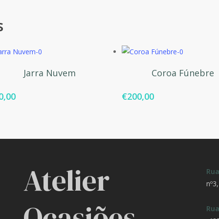
s
Adicionar
Adicionar
Jarra Nuvem
Coroa Fúnebre
0,00
€
200,00
Atelier
Rua
nº3
Ocasiões
Rua