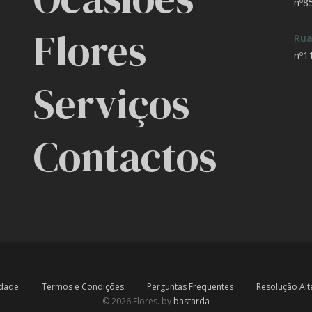
nº8
Flores
Rua
nº1
Serviços
Contactos
idade
Termos e Condições
Perguntas Frequentes
Resolução Alte
© 2026 Flores. by
bastarda