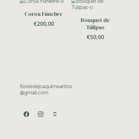
Adicionar
Coroa Fúnebre
Adicionar
Bouquet de
€
200,00
Túlipas
€
50,00
floresdejoaquimsantos
@gmail.com
facebook
instagram
mobile