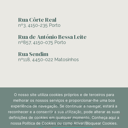
Rua Côrte Real
nº3, 4150-235 Porto
Rua de António Bessa Leite
nº857, 4150-075 Porto
Rua Sendim
nº118, 4450-022 Matosinhos
O nosso site utiliza cookies próprios e de terceiros para
melhorar os nossos serviços e proporcionar-lhe uma boa
Política de privacidade
Termos e Condições
experiência de navegação. Se continuar a navegar, estará a
reconhecer e a consentir a sua utilização, pode alterar as suas
Perguntas Frequentes
definições de cookies em qualquer momento. Conheça aqui a
Resolução Alternativa de Litígios
nossa Política de Cookies ou como Ativar/Bloquear Cookies.
© 2026 Flores. by
bastarda