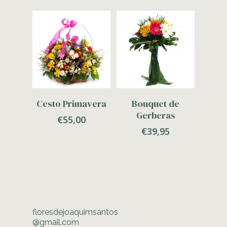
Adicionar
Adicionar
Cesto Primavera
Bouquet de
Gerberas
€
55,00
€
39,95
floresdejoaquimsantos
@gmail.com