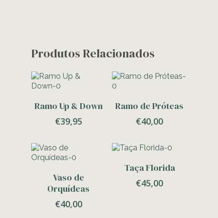
Produtos Relacionados
Adicionar
Adicionar
Ramo Up & Down
Ramo de Próteas
€
39,95
€
40,00
Adicionar
Taça Florida
Adicionar
Vaso de
€
45,00
Orquídeas
€
40,00