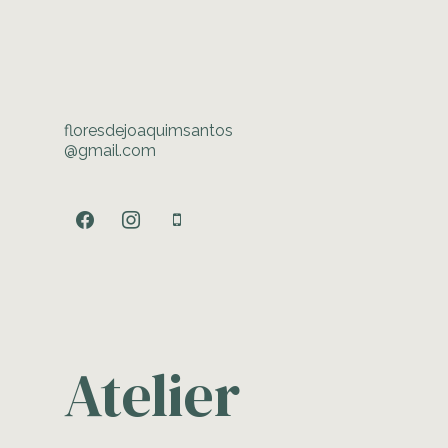
floresdejoaquimsantos
@gmail.com
facebook
instagram
mobile
Atelier