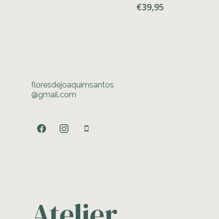
€
39,95
floresdejoaquimsantos
@gmail.com
facebook
instagram
mobile
Atelier