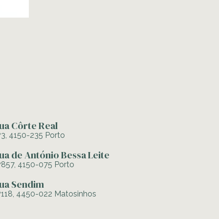
ua Côrte Real
º3, 4150-235 Porto
ua de António Bessa Leite
º857, 4150-075 Porto
ua Sendim
º118, 4450-022 Matosinhos