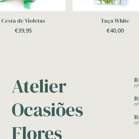
Adicionar
Adicionar
Cesta de Violetas
Taça White
€
39,95
€
40,00
Atelier
R
n
R
Ocasiões
n
R
n
Flores