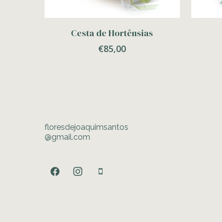
Adicionar
Cesta de Hortênsias
€
85,00
floresdejoaquimsantos
@gmail.com
facebook
instagram
mobile