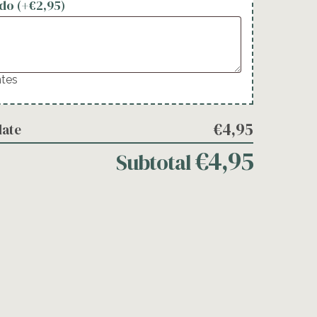
do (+
€
2,95
)
ntes
€4,95
late
€4,95
Subtotal