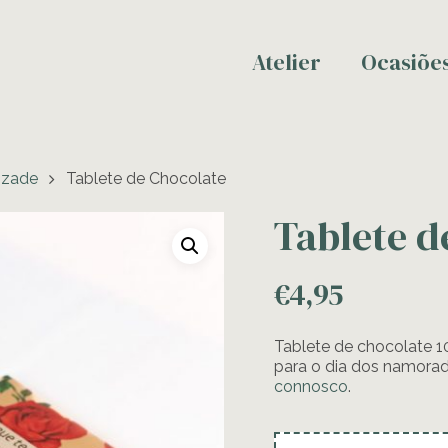
Atelier
Ocasiõe
izade
Tablete de Chocolate
Tablete d
€
4,95
Tablete de chocolate 10
para o dia dos namorad
connosco
.