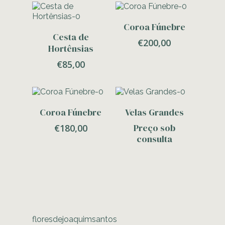
Adicionar
Coroa Fúnebre
Adicionar
Cesta de
€
200,00
Hortênsias
€
85,00
Adicionar
Contacte-Nos
Coroa Fúnebre
Velas Grandes
Preço sob
€
180,00
consulta
floresdejoaquimsantos