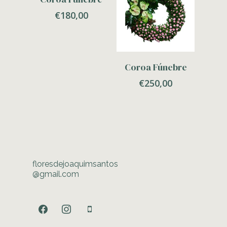
€
180,00
Adicionar
Coroa Fúnebre
€
250,00
floresdejoaquimsantos
@gmail.com
facebook
instagram
mobile