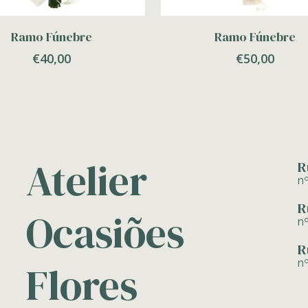
Adicionar
Adicionar
Ramo Fúnebre
Ramo Fúnebre
€
40,00
€
50,00
Atelier
R
n
R
Ocasiões
n
R
n
Flores