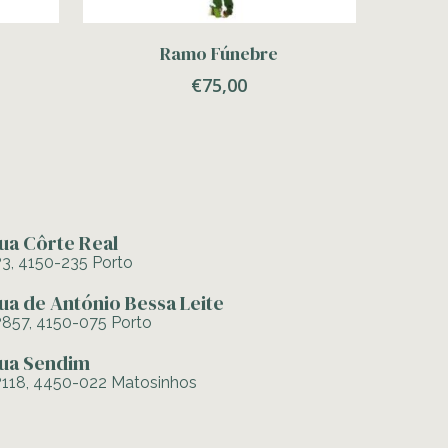
Adicionar
Ramo Fúnebre
€
75,00
ua Côrte Real
º3, 4150-235 Porto
ua de António Bessa Leite
º857, 4150-075 Porto
ua Sendim
º118, 4450-022 Matosinhos