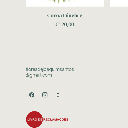
Adicionar
Coroa Fúnebre
€
120,00
floresdejoaquimsantos
@gmail.com
facebook
instagram
mobile