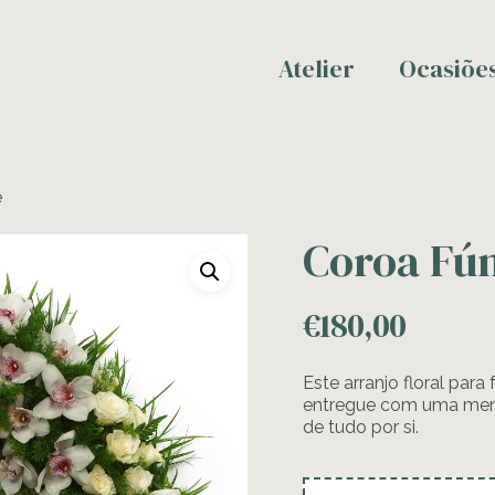
Atelier
Ocasiõe
e
Coroa Fú
€
180,00
Este arranjo floral para
entregue com uma men
de tudo por si.