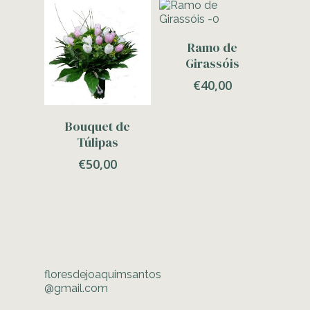
Adicionar
Ramo de
Girassóis
€
40,00
Adicionar
Bouquet de
Túlipas
€
50,00
floresdejoaquimsantos
@gmail.com