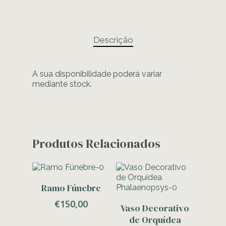
Descrição
A sua disponibilidade poderá variar
mediante stock.
Produtos Relacionados
Adicionar
Ramo Fúnebre
€
150,00
Adicionar
Vaso Decorativo
de Orquídea