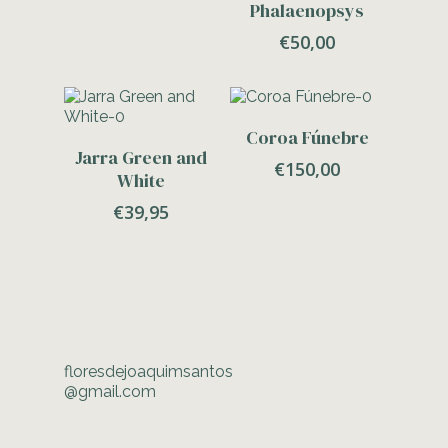
Phalaenopsys
€
50,00
Adicionar
Coroa Fúnebre
Adicionar
Jarra Green and
€
150,00
White
€
39,95
floresdejoaquimsantos
@gmail.com