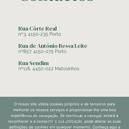
Rua Côrte Real
nº3, 4150-235 Porto
Rua de António Bessa Leite
nº857, 4150-075 Porto
Rua Sendim
nº118, 4450-022 Matosinhos
O nosso site utiliza cookies próprios e de terceiros para
melhorar os nossos serviços e proporcionar-lhe uma boa
Política de privacidade
Termos e Condições
experiência de navegação. Se continuar a navegar, estará a
reconhecer e a consentir a sua utilização, pode alterar as suas
Perguntas Frequentes
definições de cookies em qualquer momento. Conheça aqui a
Resolução Alternativa de Litígios