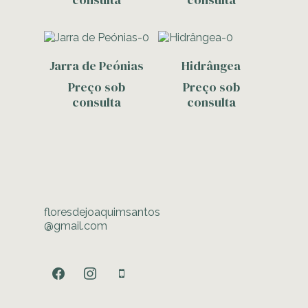
Contacte-Nos
Contacte-Nos
Jarra de Peónias
Hidrângea
Preço sob
Preço sob
consulta
consulta
floresdejoaquimsantos
@gmail.com
facebook
instagram
mobile