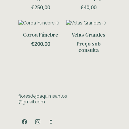
€
250,00
€
40,00
Adicionar
Contacte-Nos
Coroa Fúnebre
Velas Grandes
Preço sob
€
200,00
consulta
floresdejoaquimsantos
@gmail.com
facebook
instagram
mobile