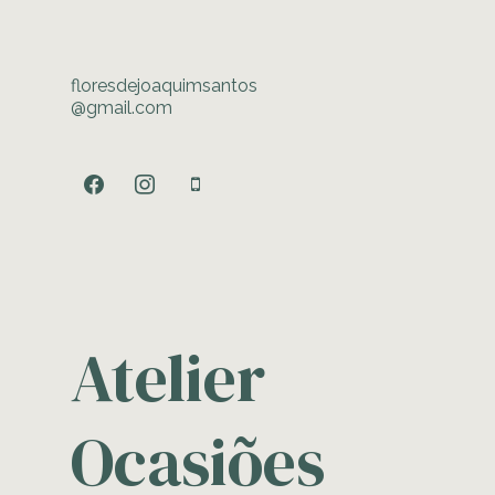
floresdejoaquimsantos
@gmail.com
facebook
instagram
mobile
Atelier
Ocasiões