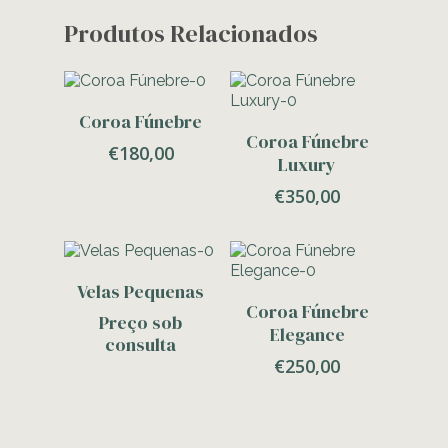
Produtos Relacionados
Adicionar
Coroa Fúnebre
Adicionar
Coroa Fúnebre
€
180,00
Luxury
€
350,00
Contacte-Nos
Velas Pequenas
Adicionar
Coroa Fúnebre
Preço sob
Elegance
consulta
€
250,00