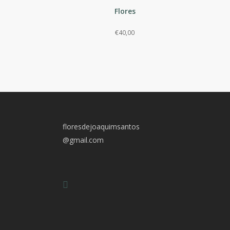
Flores
€
40,00
floresdejoaquimsantos
@gmail.com
facebook
instagram
mobile