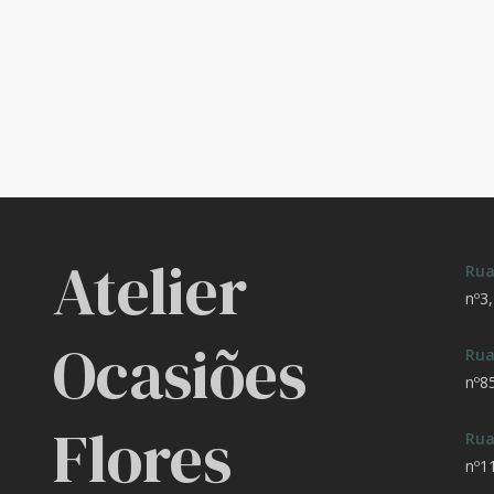
Atelier
Rua
nº3
Ocasiões
Rua
nº8
Flores
Rua
nº1