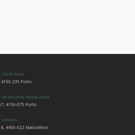
 Côrte Real
, 4150-235 Porto
 de António Bessa Leite
57, 4150-075 Porto
 Sendim
18, 4450-022 Matosinhos