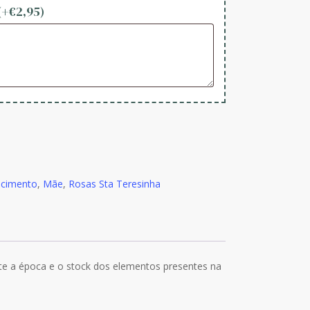
(+
€
2,95
)
ecimento
,
Mãe
,
Rosas Sta Teresinha
nte a época e o stock dos elementos presentes na