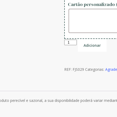
Cartão personalizado 
Quantidade
Adicionar
de
Bouquet
Rosas
Santa
REF:
FJS029
Categorias:
Agrad
Teresinha
duto perecível e sazonal, a sua disponibilidade poderá variar media