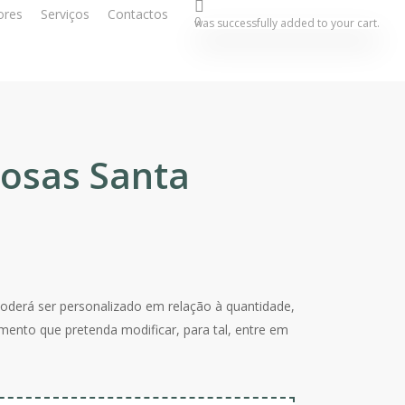
ores
Serviços
Contactos
0
was successfully added to your cart.
osas Santa
e poderá ser personalizado em relação à quantidade,
emento que pretenda modificar, para tal, entre em