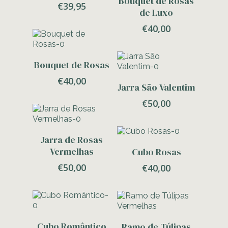
Bouquet de Rosas
€
39,95
de Luxo
€
40,00
Adicionar
Bouquet de Rosas
€
40,00
Adicionar
Jarra São Valentim
€
50,00
Adicionar
Jarra de Rosas
Adicionar
Vermelhas
Cubo Rosas
€
50,00
€
40,00
Adicionar
Adicionar
Cubo Romântico
Ramo de Túlipas