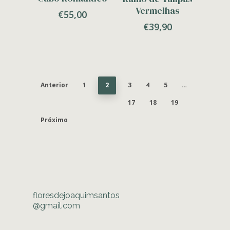
Vermelhas
€
55,00
€
39,90
Anterior
1
2
3
4
5
…
17
18
19
Próximo
floresdejoaquimsantos
@gmail.com