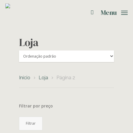
Menu
Loja
Início
Loja
Página 2
Filtrar por preço
Preço
Preço
Filtrar
mínimo
máximo