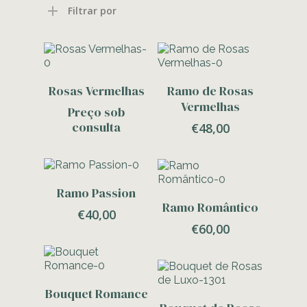
Filtrar por
Contacte-Nos
Adicionar
Rosas Vermelhas
Ramo de Rosas
Vermelhas
Preço sob
consulta
€
48,00
Adicionar
Ramo Passion
Adicionar
Ramo Romântico
€
40,00
€
60,00
Adicionar
Bouquet Romance
Adicionar