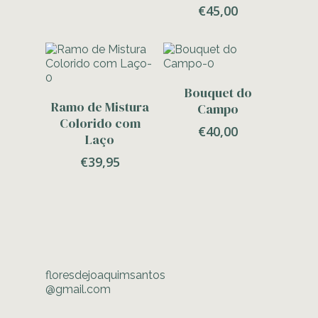
€
45,00
Adicionar
Bouquet do
Adicionar
Ramo de Mistura
Campo
Colorido com
€
40,00
Laço
€
39,95
floresdejoaquimsantos
@gmail.com