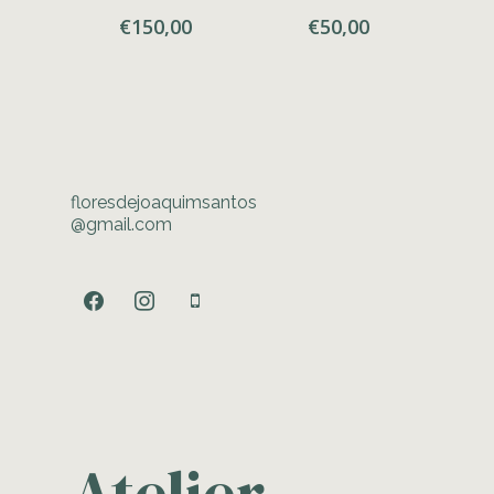
€
150,00
€
50,00
floresdejoaquimsantos
@gmail.com
facebook
instagram
mobile