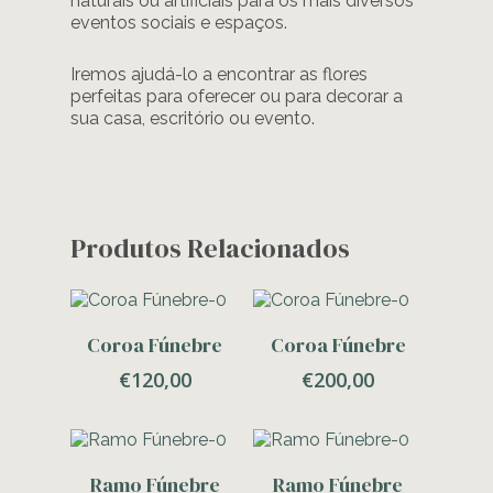
naturais ou artificiais para os mais diversos
eventos sociais e espaços.
Iremos ajudá-lo a encontrar as flores
perfeitas para oferecer ou para decorar a
sua casa, escritório ou evento.
Produtos Relacionados
Adicionar
Adicionar
Coroa Fúnebre
Coroa Fúnebre
€
120,00
€
200,00
Adicionar
Adicionar
Ramo Fúnebre
Ramo Fúnebre